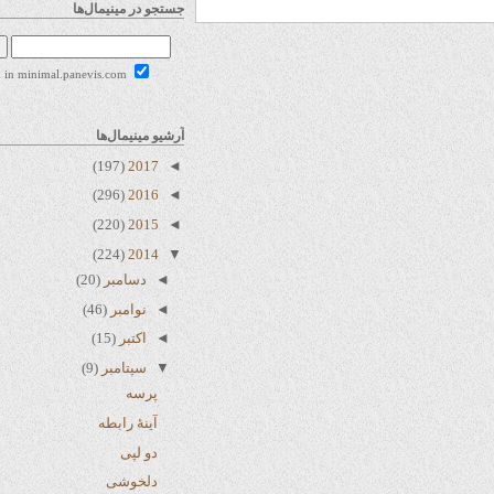
جستجو در مینیمال‌ها
Search in minimal.panevis.com
آرشیو مینیمال‌ها
(197)
2017
◄
(296)
2016
◄
(220)
2015
◄
(224)
2014
▼
◄
دسامبر
(20)
◄
نوامبر
(46)
◄
اکتبر
(15)
▼
سپتامبر
(9)
پرسه
آینهٔ رابطه
دو لپی
دلخوشی