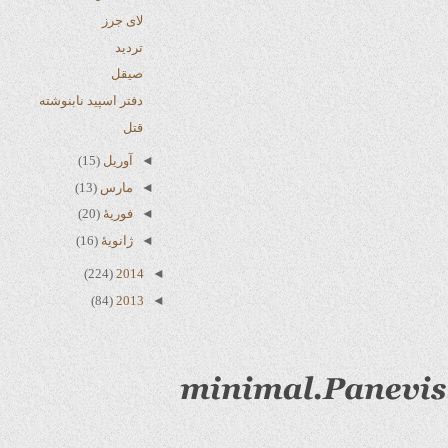
لای جرز
تردید
صیقل
دفتر اسپید نابنوشته
قتل
◄
آوریل
(15)
◄
مارس
(13)
◄
فوریهٔ
(20)
◄
ژانویهٔ
(16)
(224)
2014
◄
(84)
2013
◄