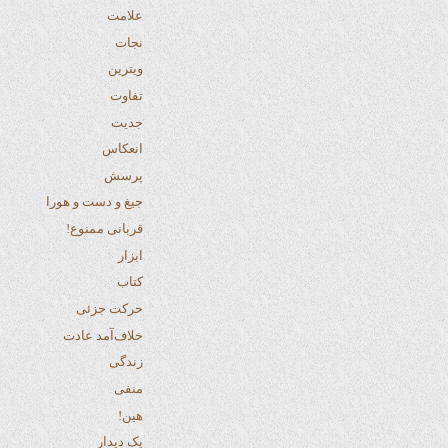
علامت
نجات
ویترین
تفاوت
جدیت
انعکاس
پرسش
جیغ و دست و هورا
قربانی ممنوع!
ابزار
کتاب
حرکت جزئی
خلاف‌آمد عادت
زندگی
منفی
هین!
یک دیدار