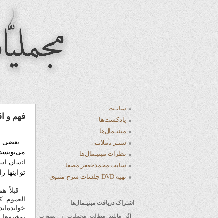
سایـت
فهم و ا
پادکست‌ها
مینیـمال‌ها
بعضی از د
سیـر تأملاتـی
می‌نویسد.
نظرات مینیـمال‌ها
انسان اسی
سایت محمدجعفر مصفا
تو اینها 
تهیه DVD جلسات شرح مثنوی
قبلاً هم 
العموم ک
اشتراک دریافت مینیـمال‌ها
خوانده‌ا
نوشته‌ها 
اگر مایلید مطالب مجملیات را بصورت