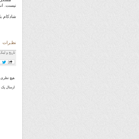
نیست. انج
شادکام با
نظـرات
تاریخ و لینک
هیچ نظری 
ارسال یک 