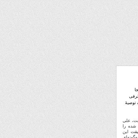
ا
طرفی
توصیهٔ
یت، علی
 شده را
یقت این
گونه‌ای