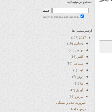
جستجو در مینیمال‌ها
Search in minimal.panevis.com
آرشیو مینیمال‌ها
(197)
2017
▼
◄
دسامبر
(19)
◄
نوامبر
(25)
◄
اکتبر
(16)
◄
سپتامبر
(10)
◄
اوت
(1)
◄
ژوئن
(7)
◄
مهٔ
(11)
◄
آوریل
(47)
▼
مارس
(36)
ضرورت عدم وابستگی
درس حافظ