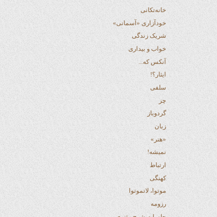
خانه‌تکانی
خودآزاری «آسمانی»
شریک زندگی
خواب و بیداری
آنکس که...
ایثار؟!
سلفی
چز
گردوباز
زبان
«هنر»
نمیشه!
ارتباط
کهنگی
موتوا، لاتموتوا
رزومه
جلسات شرح مثنوی