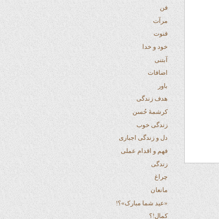
فن
مرآت
قنوت
خود و خدا
آبتنی
اضافات
باور
هدف زندگی
کرشمهٔ حُسن
زندگی خوب
دل و زندگی اجباری
فهم و اقدام عملی
زندگی
چراغ
مانعان
«عید شما مبارک»؟!
کمال!؟