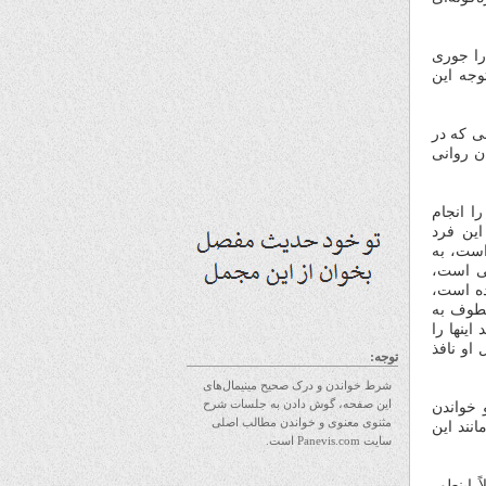
را جوری
وجه این
سی که در
ن روانی
ا انجام
این فرد
است، به
شی است،
ده است،
عطوف به
ینها را
 او نافذ
توجه:
شرط خواندن و درک صحیح مینیمال‌های
این صفحه، گوش دادن به جلسات شرح
 خواندن
مثنوی معنوی و خواندن مطالب اصلی
انند این
سایت Panevis.com است.
 اینطور