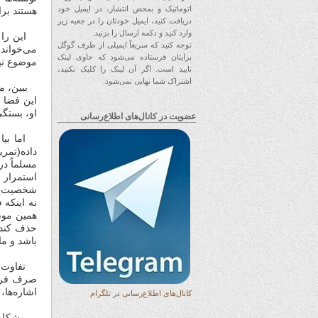
اتوماتیک و بمحض انتشار، در ایمیل خود
هستند برا
دریافت کنید، ایمیل خودتان را در جعبه زیر
وارد کنید و دکمه ارسال را بزنید.
این را ج
توجه کنید که سریعاً ایمیلی از طرف گوگل
می‌خواند
برایتان فرستاده می‌شود که حاوی لینک
موضوع نی
تایید است. اگر آن لینک را کلیک نکنید،
اشتراک شما نهایی نمی‌شود.
ببین، مثل
این فضا 
او، بستگی
عضویت در کانال‌های اطلاع‌رسانی
اما بیا 
داده(تمری
مسلماً د
استمرار 
شخصیت‌پر
نه اینکه 
همین موض
حذف کند چ
باشد و ما
تفاوت کس
صرف فرق د
اشاره‌ها،
کانال‌های اطلاع‌رسانی در تلگرام
مشکل ما 