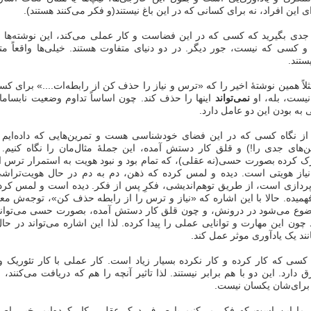
ی این افراد، نه برای کسانی که در این باغ نیستند(و فکر می‌کنند هستند).
دی بگیرید که کسی که در این فضاست و کار عملی می‌کند، این نوشته‌ها 
 و کسی که نیست، جور دیگر. در دو دنیای متفاوت هستند. خیلی‌ها واقعاً مت
ستند.
اً همین نوشتهٔ اخیر را که «ترس و نیاز را حذف کن از رابطه‌ات....» برای ک
نیست، بله، او
نمی‌تواند
اینها را حذف کند. چون اساساً تداوم وضعیت نابساما
 به بودن این دو عامل دارد.
از نگاه کسی که در این فضای خودشناسی هست و تمرین‌هایی که داده‌ایم ر
ن‌های جدی را!) و قلق کار دستش آمده، این جملهٔ مثال‌مان را نگاه کنیم. 
رک کرده بصورت حسی(نه عقلی)، که تمام بود و نبود هویت به استمرار ترس 
نیاز هویتی است. دیده و لمس کرده که ذهن، دم به دم در حال هویت‌ترا
دازی است، از طریق توهم‌اندیشی، فکرِ پس از فکر. دیده است و لمس کر
فهمیده. حالا با این اشاره که «نیاز و ترس را از رابطه حذف کن»، توجه‌ش م
وع می‌شود در درونش، و چون قلق کار دستش آمده، بصورت حسی می‌تواند ا
ون این مهارت و توانایی عملی را پیدا کرده. لذا این اشاره می‌تواند در حال
نند یک یادآوری موثر عمل کند.
ی که کار کرده و کار نکرده بسیار زیاد است. کار عملی با کار تئوریک و
ارد. این دو با هم برابر نیستند. لذا تاثیر آنچه را هم که دریافت می‌کنند، م
 برای‌شان یکسان نیست.
این است که فکر می‌کنیم با صرف درک عقلی، کار کرده‌ایم. خیر، اصلاً