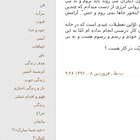
گران می روند باید بروم و بد می
فن
نی انرژی از دست میدادم که چندین
ور جاها نمی روم و حس ّ ِ آرامش
مرآت
قنوت
وّلین تعطیلات عیدی است که در خانه
خود و خدا
درستی انجام نداده ام امّا به این
 خودم و رسم و رسوم هست و نه بی
آبتنی
اضافات
در کار هست ؟
باور
هدف زندگی
کرشمهٔ حُسن
۹:۲۸ ب.ظ., فروردین ۰۸, ۱۳۹۶
زندگی خوب
دل و زندگی اجباری
فهم و اقدام عملی
زندگی
چراغ
مانعان
«عید شما مبارک»؟!
کمال!؟