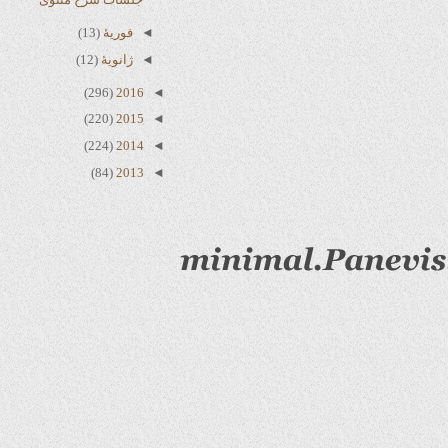
◄
فوریهٔ
(13)
◄
ژانویهٔ
(12)
(296)
2016
◄
(220)
2015
◄
(224)
2014
◄
(84)
2013
◄