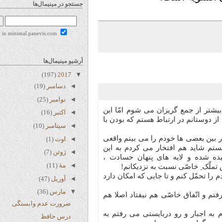
جستجو در مینیمال‌ها
Search in minimal.panevis.com
آرشیو مینیمال‌ها
(197)
2017
▼
◄
دسامبر
(19)
◄
نوامبر
(25)
از جمع گریزان می شوم امّا این
◄
اکتبر
(16)
وستانم در ارتباط هستم که بودن با
◄
سپتامبر
(10)
 بعضی ها خودم را می بینم واقعی
◄
اوت
(1)
شاید هم افتخار می کردم به این
◄
ژوئن
(7)
ده و لایه های پنهان حسادت ،
◄
مهٔ
(11)
ِ خاصّی نسبت به نزدیکانم!
مّل کنم و تا جایی که امکان دارد
◄
آوریل
(47)
▼
مارس
(36)
 و اتّفاق خاصّی هم نیفتاد اصلا هم
ضرورت عدم وابستگی
 اجبار و رو دربایستی می رفتم به
درس حافظ