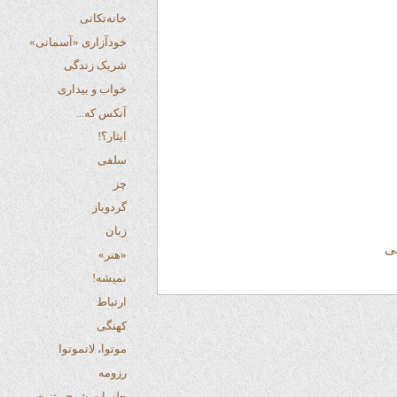
خانه‌تکانی
خودآزاری «آسمانی»
شریک زندگی
خواب و بیداری
آنکس که...
ایثار؟!
سلفی
چز
گردوباز
زبان
«هنر»
نمیشه!
ارتباط
کهنگی
موتوا، لاتموتوا
رزومه
جلسات شرح مثنوی