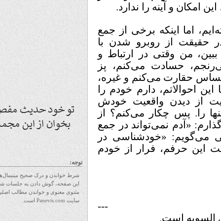
مکان و آینه را ندارد.
، اما اینکه برخی از جمع
قیقت از روبرو شدن با
 من وقتی در ارتباط و
نجم، حسادت می‌کنم، پز
 حقارت می‌کنم و غیره،
 احوالاتم، دارم خودم را
 از دیدن واقعیت خودش
 را. پس چکار می‌کنم؟ از
: «آدم نمی‌تواند در جمع
ی‌گویم: «خودشناسی در
ین حرفم، فرار از خودم
توجه:
شرط خواندن و درک صحیح مینیمال‌های
این صفحه، گوش دادن به جلسات شرح
مثنوی معنوی و خواندن مطالب اصلی
سایت Panevis.com است.
---
سویه است.