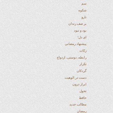
سم
شکوه
نارو
بر صف رندان
بود و نبود
ای دل!
پیشنهاد رمضانی
زکات
رابطه، دوستی، ازدواج
تکرار
گردکان
دست در الوهیت
ابراز درون
تحول
حافظ
مطالب جدید
رمضان