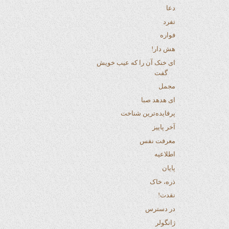
دعا
تفرد
فواره
هش دار!
ای خنک آن را که عیب خویش
گفت
مجمل
ای هدهد صبا
پرفایده‌ترین شناخت
آخر پاییز
معرفت نفس
اطلاعیه
پایان
ذره، خاک
نقدت!
در دسترس
ژانگولر