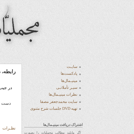
سایـت
رابطه، 
پادکست‌ها
مینیـمال‌ها
سیـر تأملاتـی
در جیب
نظرات مینیـمال‌ها
سایت محمدجعفر مصفا
دست کنید
تهیه DVD جلسات شرح مثنوی
اشتراک دریافت مینیـمال‌ها
نظـرات
اگر مایلید مطالب مجملیات را بصورت