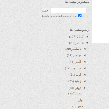
جستجو در مینیمال‌ها
Search in minimal.panevis.com
آرشیو مینیمال‌ها
(197)
2017
◄
(296)
2016
▼
◄
دسامبر
(30)
◄
نوامبر
(14)
◄
اکتبر
(31)
◄
سپتامبر
(27)
◄
اوت
(21)
◄
ژوئیهٔ
(25)
▼
ژوئن
(45)
انتخاب‌کننده
بهار
مقبولیت