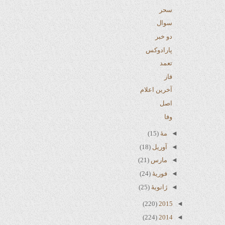
سحر
سوال
دو خبر
پارادوکس
تعمد
فاز
آخرین اعلام
اصل
وفا
◄
مهٔ
(15)
◄
آوریل
(18)
◄
مارس
(21)
◄
فوریهٔ
(24)
◄
ژانویهٔ
(25)
(220)
2015
◄
(224)
2014
◄