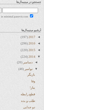
جستجو در مینیمال‌ها
Search in minimal.panevis.com
آرشیو مینیمال‌ها
(197)
2017
◄
(296)
2016
◄
(220)
2015
◄
(224)
2014
▼
◄
دسامبر
(20)
▼
نوامبر
(46)
بازیگر
وفا
بباز!
قطع رابطه
طلب و بده
دو جدایی