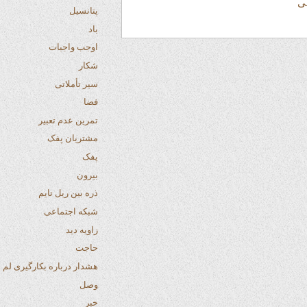
پتانسیل
باد
اوجب واجبات
شکار
سیر تأملاتی
فضا
تمرین عدم تعبیر
مشتریان پفک
پفک
بیرون
ذره بین ریل تایم
شبکه اجتماعی
زاویه دید
حاجت
هشدار درباره بکارگیری لم ها
وصل
خبر