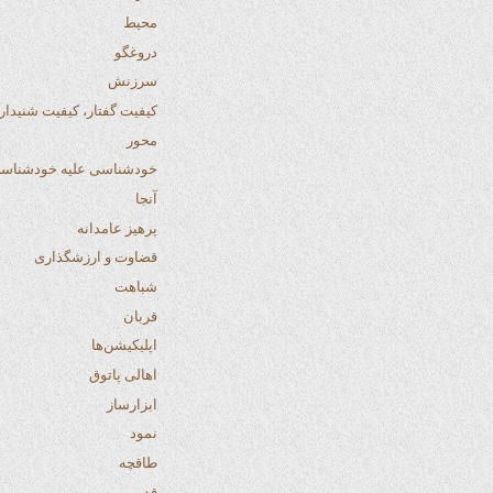
محیط
دروغگو
سرزنش
کیفیت گفتار، کیفیت شنیدار
محور
خودشناسی علیه خودشناسی
آنجا
پرهیز عامدانه
قضاوت و ارزشگذاری
شباهت
قربان
اپلیکیشن‌ها
اهالی پاتوق
ابزارساز
نمود
طاقچه
قدر