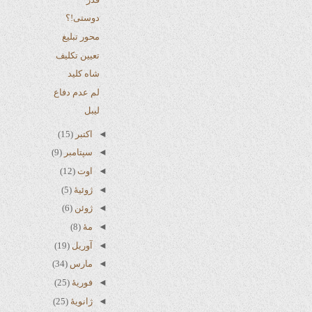
دوستی!؟
محور تبلیغ
تعیین تکلیف
شاه کلید
لم عدم دفاع
لیبل
◄
اکتبر
(15)
◄
سپتامبر
(9)
◄
اوت
(12)
◄
ژوئیهٔ
(5)
◄
ژوئن
(6)
◄
مهٔ
(8)
◄
آوریل
(19)
◄
مارس
(34)
◄
فوریهٔ
(25)
◄
ژانویهٔ
(25)