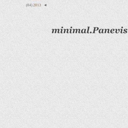
(84)
2013
◄